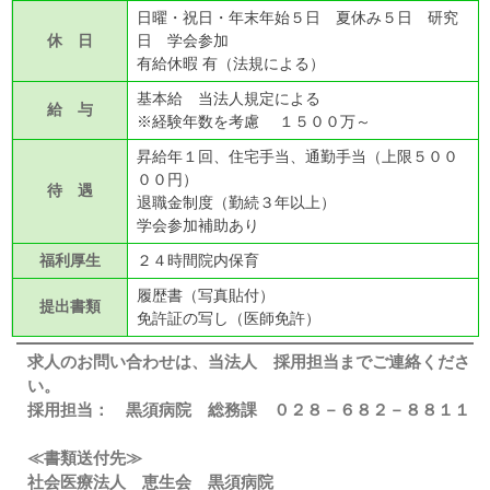
日曜・祝日・年末年始５日 夏休み５日 研究
休 日
日 学会参加
有給休暇 有（法規による）
基本給 当法人規定による
給 与
※経験年数を考慮 １５００万～
昇給年１回、住宅手当、通勤手当（上限５００
００円）
待 遇
退職金制度（勤続３年以上）
学会参加補助あり
福利厚生
２４時間院内保育
履歴書（写真貼付）
提出書類
免許証の写し（医師免許）
求人のお問い合わせは、当法人 採用担当までご連絡くださ
い。
採用担当： 黒須病院 総務課 ０２８－６８２－８８１１
≪書類送付先≫
社会医療法人 恵生会 黒須病院