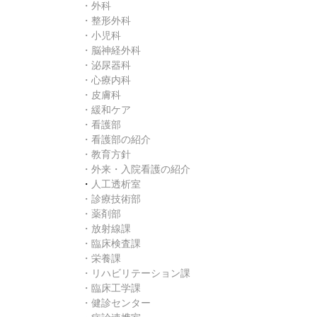
・
外科
・
整形外科
・
小児科
・
脳神経外科
・
泌尿器科
・
心療内科
・
皮膚科
・
緩和ケア
・
看護部
・
看護部の紹介
・
教育方針
・
外来・入院看護の紹介
・
人工透析室
・
診療技術部
・薬剤部
・
放射線課
・
臨床検査課
・
栄養課
・
リハビリテーション課
・臨床工学課
・
健診センター