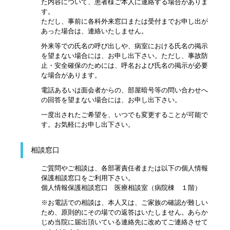
た内容について、患者様ご本人に連絡する場合がありま
す。
ただし、事前に各科外来窓口または受付までお申し出が
あった場合は、連絡いたしません。
外来等での氏名の呼び出しや、病室における氏名の掲示
を望まない場合には、お申し出下さい。ただし、事故防
止・安全確保のためには、呼名および氏名の掲示が必要
な場合があります。
電話あるいは面会者からの、部屋暗号等の問い合わせへ
の回答を望まない場合には、お申し出下さい。
一度出されたご希望を、いつでも変更することが可能で
す。お気軽にお申し出下さい。
相談窓口
ご質問やご相談は、各部署責任者または以下の個人情報
保護相談窓口をご利用下さい。
個人情報保護相談窓口 医療相談室（病院棟 １階）
※お電話での相談は、本人又は、ご家族の確認が難しい
ため、原則的にその場での返答はいたしません。あらか
じめ当院に届出頂いている連絡先に改めてご連絡させて