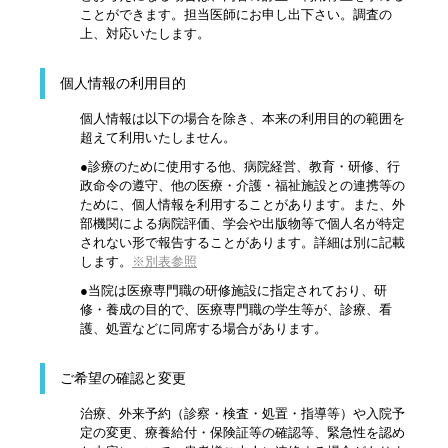
ことができます。担当医師にお申し出下さい。調査の
上、対応いたします。
個人情報の利用目的
個人情報は以下の場合を除き、本来の利用目的の範囲を
超えて利用いたしません。
●診療のために使用する他、病院経営、教育・研修、行
政命令の遵守、他の医療・介護・福祉施設との連携等の
ために、個人情報を利用することがあります。また、外
部機関による病院評価、学会や出版物等で個人名が特定
されない形で報告することがあります。詳細は別に記載
します。
※別表参照
●当院は医療専門職の研修施設に指定されており、研
修・養成の目的で、医療専門職の学生等が、診療、看
護、処置などに同席する場合があります。
ご希望の確認と変更
治療、外来予約（診察・検査・処置・指導等）や入院予
定の変更、療養給付・保険証等の確認等、緊急性を認め