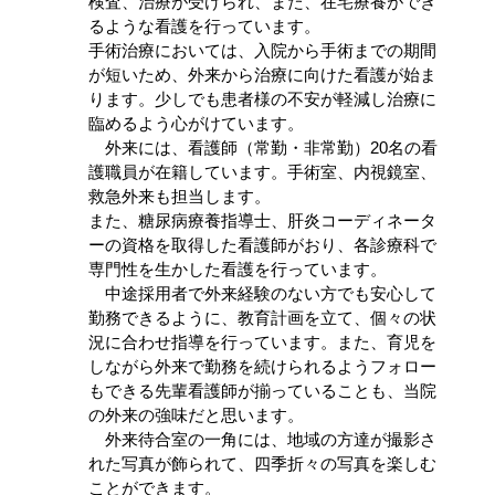
検査、治療が受けられ、また、在宅療養ができ
るような看護を行っています。
手術治療においては、入院から手術までの期間
が短いため、外来から治療に向けた看護が始ま
ります。少しでも患者様の不安が軽減し治療に
臨めるよう心がけています。
外来には、看護師（常勤・非常勤）20名の看
護職員が在籍しています。手術室、内視鏡室、
救急外来も担当します。
また、糖尿病療養指導士、肝炎コーディネータ
ーの資格を取得した看護師がおり、各診療科で
専門性を生かした看護を行っています。
中途採用者で外来経験のない方でも安心して
勤務できるように、教育計画を立て、個々の状
況に合わせ指導を行っています。また、育児を
しながら外来で勤務を続けられるようフォロー
もできる先輩看護師が揃っていることも、当院
の外来の強味だと思います。
外来待合室の一角には、地域の方達が撮影さ
れた写真が飾られて、四季折々の写真を楽しむ
ことができます。